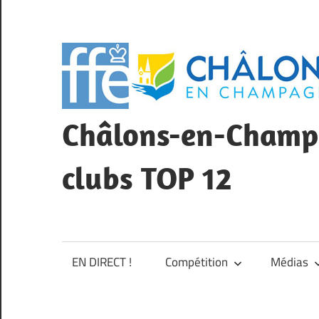
Skip
to
content
Châlons-en-Champa
clubs TOP 12
Championnat
de
France
EN DIRECT !
Compétition
Médias
des
clubs
TOP12