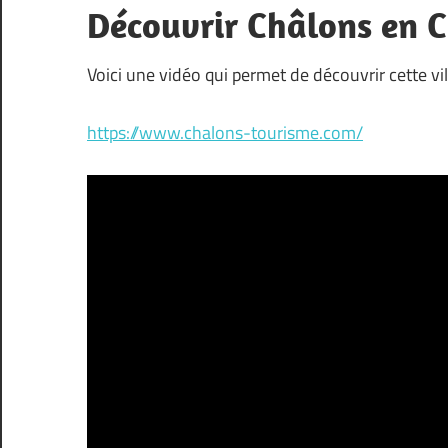
Découvrir Châlons en
du
24
Voici une vidéo qui permet de découvrir cette vil
Juin
au
https://www.chalons-tourisme.com/
4
Juillet