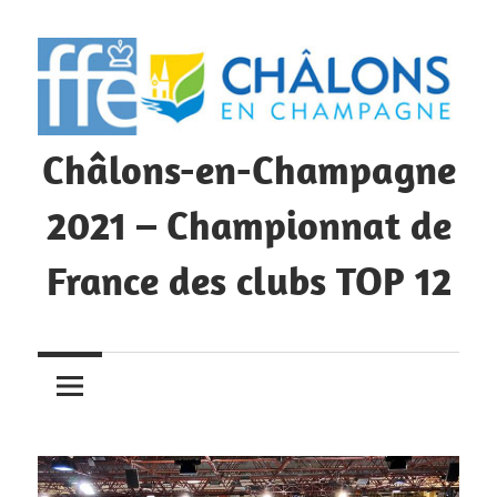
Skip
to
content
Châlons-en-Champagne
2021 – Championnat de
France des clubs TOP 12
Championnat
de
France
des
clubs
TOP12