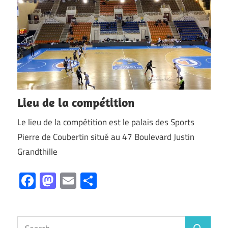
du
24
Juin
au
4
Juillet
Lieu de la compétition
Le lieu de la compétition est le palais des Sports
Pierre de Coubertin situé au 47 Boulevard Justin
Grandthille
Facebook
Mastodon
Email
Partager
Search