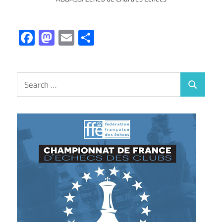
Facebook
Mastodon
Email
Partager
Search
Search
for: