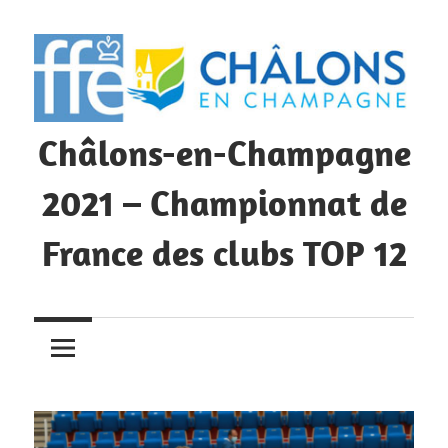
Skip
to
content
Châlons-en-Champagne
2021 – Championnat de
France des clubs TOP 12
Championnat
de
France
des
clubs
TOP12