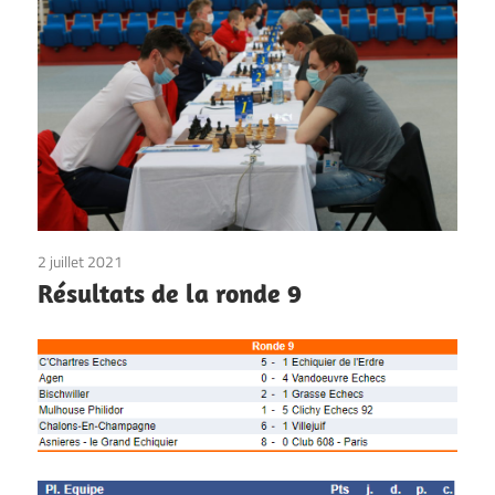
du
24
Juin
au
4
Juillet
2 juillet 2021
Non classé
Résultats de la ronde 9