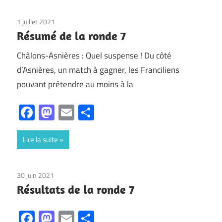
du
1 juillet 2021
Non classé
24
Résumé de la ronde 7
Juin
au
Châlons-Asnières : Quel suspense ! Du côté
4
d’Asnières, un match à gagner, les Franciliens
Juillet
pouvant prétendre au moins à la
Facebook
Mastodon
Email
Partager
Lire la suite
30 juin 2021
Non classé
Résultats de la ronde 7
Facebook
Mastodon
Email
Partager