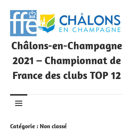
Skip
to
content
Châlons-en-Champagne
2021 – Championnat de
France des clubs TOP 12
Championnat
de
France
des
clubs
Catégorie :
Non classé
TOP12